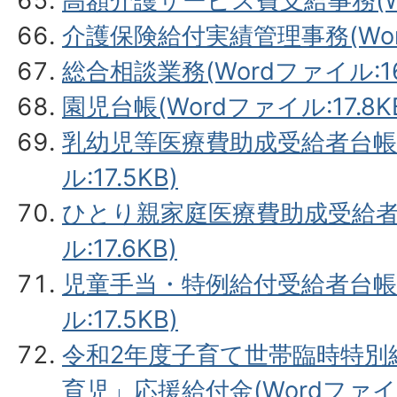
高額介護サービス費支給事務(Wor
介護保険給付実績管理事務(Word
総合相談業務(Wordファイル:16.
園児台帳(Wordファイル:17.8K
乳幼児等医療費助成受給者台帳(
ル:17.5KB)
ひとり親家庭医療費助成受給者台
ル:17.6KB)
児童手当・特例給付受給者台帳(
ル:17.5KB)
令和2年度子育て世帯臨時特別
育児」応援給付金(Wordファイル: