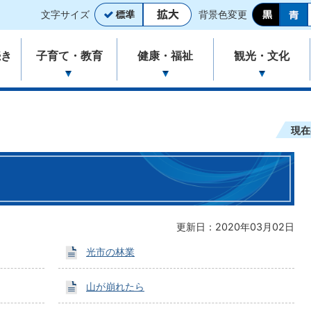
文字サイズ
背景色変更
続き
子育て・教育
健康・福祉
観光・文化
現在
更新日：2020年03月02日
光市の林業
山が崩れたら