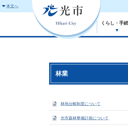
本文へ
くらし・手
林業
林地台帳制度について
光市森林整備計画について