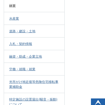
林業
水産業
道路・建設・土地
入札・契約情報
融資・助成・企業立地
労働・就職・就業
光市がけ地近接等危険住宅移転事
業補助金
特定施設の設置届出(騒音・振動)
について