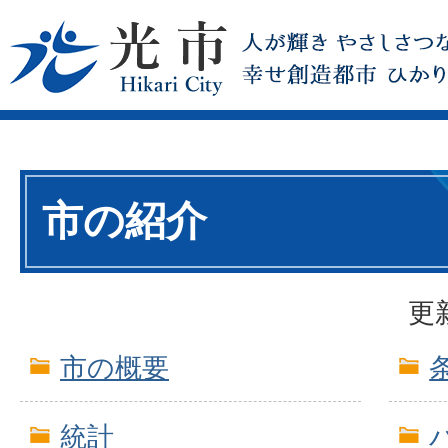
市の紹介
更
市の概要
統計