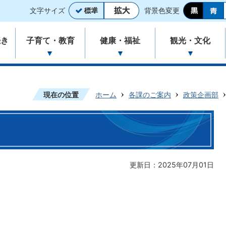
文字サイズ
背景色変更
続き
子育て・教育
健康・福祉
観光・文化
現在の位置
ホーム
各課のご案内
政策企画部
更新日：2025年07月01日