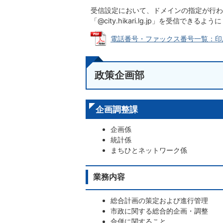
受信設定において、ドメインの指定が行わ
「@city.hikari.lg.jp」を受信できる
電話番号・ファックス番号一覧：印刷用は
政策企画部
企画調整課
企画係
統計係
まちひとネットワーク係
業務内容
総合計画の策定および進行管理
市政に関する総合的企画・調整
合併に関すること