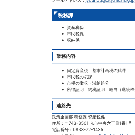
メールアドレス：
jyouhou@city.hikari.lg.jp
税務課
資産税係
市民税係
収納係
業務内容
固定資産税、都市計画税の賦課
市民税の賦課
市税の徴収・滞納処分
所得証明、納税証明、軽自（継続検
連絡先
政策企画部 税務課 資産税係
住所：〒743-8501 光市中央六丁目1番1号
電話番号：0833-72-1435