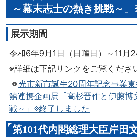
～幕末志士の熱き挑戦～」
展示期間
令和6年9月1日（日曜日）～11月
※詳細は下記リンクをご覧くださ
光市新市誕生20周年記念事業
館連携企画展「高杉晋作と伊藤博
戦～」※終了しました
第101代内閣総理大臣岸田