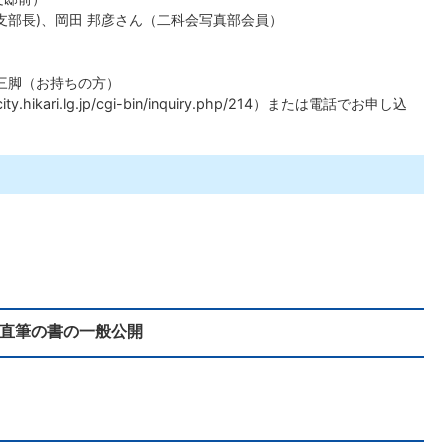
支部長)、岡田 邦彦さん（二科会写真部会員）
三脚（お持ちの方）
ikari.lg.jp/cgi-bin/inquiry.php/214）
または電話でお申し込
茂氏直筆の書の一般公開