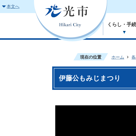
本文へ
くらし・手
現在の位置
ホーム
各
伊藤公もみじまつり