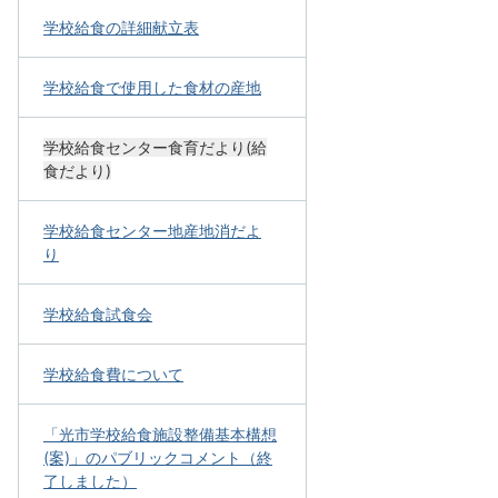
学校給食の詳細献立表
学校給食で使用した食材の産地
学校給食センター食育だより(給
食だより)
学校給食センター地産地消だよ
り
学校給食試食会
学校給食費について
「光市学校給食施設整備基本構想
(案)」のパブリックコメント（終
了しました）