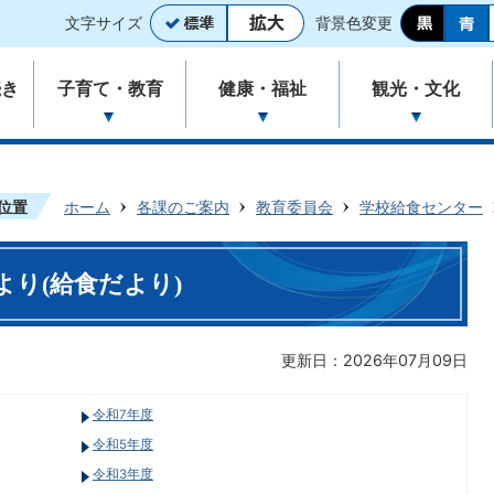
文字サイズ
背景色変更
続き
子育て・教育
健康・福祉
観光・文化
位置
ホーム
各課のご案内
教育委員会
学校給食センター
り(給食だより)
更新日：2026年07月09日
令和7年度
令和5年度
令和3年度