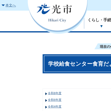
本文へ
くらし・手
現在の
学校給食センター食育だよ
令和8年度
令和6年度
令和4年度