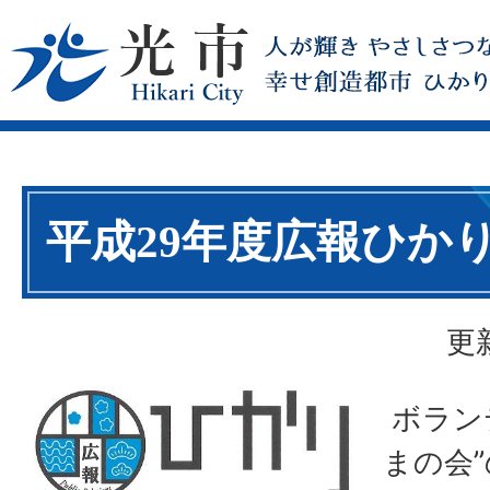
平成29年度広報ひか
更
ボラン
まの会