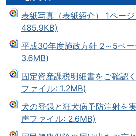
表紙写真（表紙紹介） 1ページ 
485.9KB)
平成30年度施政方針 2～5ペー
3.6MB)
固定資産課税明細書をご確認くだ
ファイル: 1.2MB)
犬の登録と狂犬病予防注射を実施
声ファイル: 2.6MB)