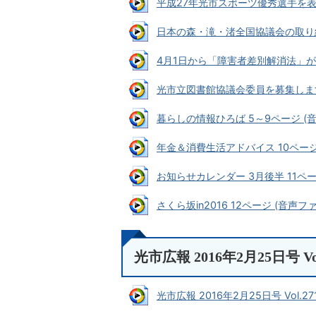
平成27年光市スポーツ優秀選手を表彰し
日本の森・滝・渚全国協議会の取り組み 
4月1日から「障害者差別解消法」が施行
光市立図書館協議会委員を募集します 4
暮らしの情報ひろば 5～9ページ (音声
年金＆消費生活アドバイス 10ページ (
お知らせカレンダー 3月後半 11ページ 
さくら坂in2016 12ページ (音声ファイ
光市広報 2016年2月25日号 Vol
光市広報 2016年2月25日号 Vol.271