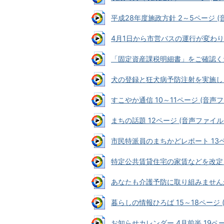
平成28年度施政方針 2～5ページ (音
4月1日から市営バスの運行が変わります
「固定資産課税明細書」をご確認ください
犬の登録と狂犬病予防注射を実施します 
すこやか通信 10～11ページ (音声ファ
まちの話題 12ページ (音声ファイル: 
市民特派員のまちかどレポート 13ページ
特定公共賃貸住宅の家賃などを改定します
あなたも介護予防に取り組みませんか 1
暮らしの情報ひろば 15～18ページ (
お知らせカレンダー 4月前半 19ページ 