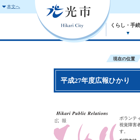
本文へ
くらし・手
現在の位置
平成27年度広報ひかり
ボランテ
視覚障害
す。