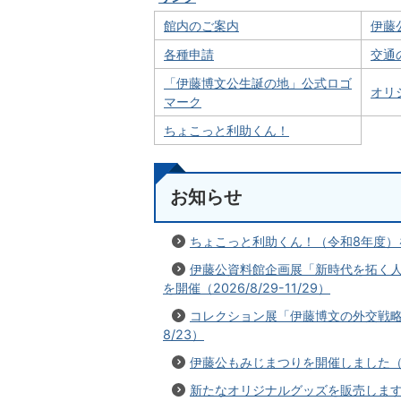
館内のご案内
伊藤
各種申請
交通
「伊藤博文公生誕の地」公式ロゴ
オリ
マーク
ちょこっと利助くん！
お知らせ
ちょこっと利助くん！（令和8年度）を
伊藤公資料館企画展「新時代を拓く人
を開催（2026/8/29-11/29）
コレクション展「伊藤博文の外交戦略～
8/23）
伊藤公もみじまつりを開催しました（202
新たなオリジナルグッズを販売します（2