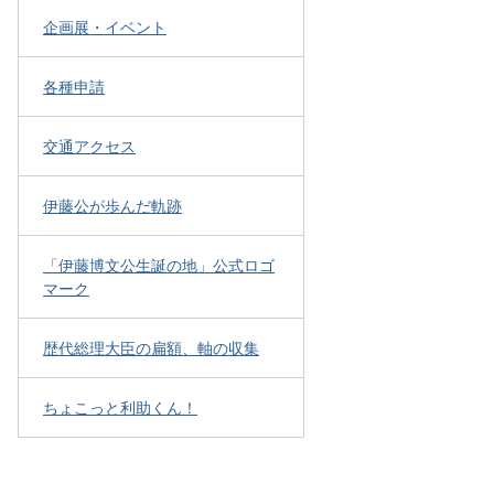
企画展・イベント
各種申請
交通アクセス
伊藤公が歩んだ軌跡
「伊藤博文公生誕の地」公式ロゴ
マーク
歴代総理大臣の扁額、軸の収集
ちょこっと利助くん！