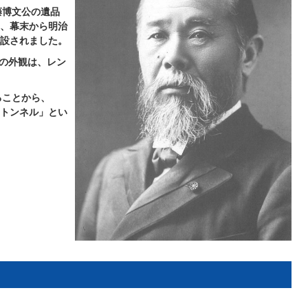
藤博文公の遺品
、幕末から明治
設されました。
館の外観は、レン
ることから、
トンネル」とい