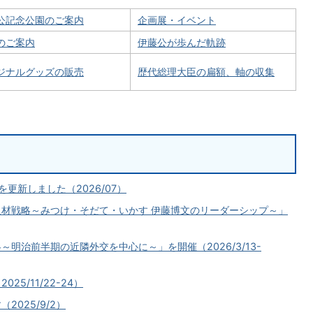
公記念公園のご案内
企画展・イベント
のご案内
伊藤公が歩んだ軌跡
ジナルグッズの販売
歴代総理大臣の扁額、軸の収集
更新しました（2026/07）
材戦略～みつけ・そだて・いかす 伊藤博文のリーダーシップ～」
明治前半期の近隣外交を中心に～」を開催（2026/3/13-
5/11/22-24）
025/9/2）