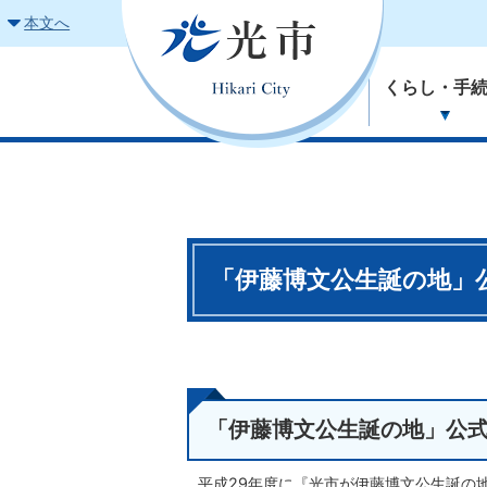
本文へ
くらし・手
「伊藤博文公生誕の地」
「伊藤博文公生誕の地」公
平成29年度に『光市が伊藤博文公生誕の