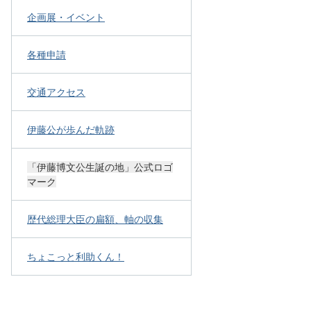
企画展・イベント
各種申請
交通アクセス
伊藤公が歩んだ軌跡
「伊藤博文公生誕の地」公式ロゴ
マーク
歴代総理大臣の扁額、軸の収集
ちょこっと利助くん！