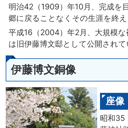
明治42（1909）年10月、完成
郷に戻ることなくその生涯を終え
平成16（2004）年2月、大規模
は旧伊藤博文邸として公開されて
伊藤博文銅像
座像
昭和35