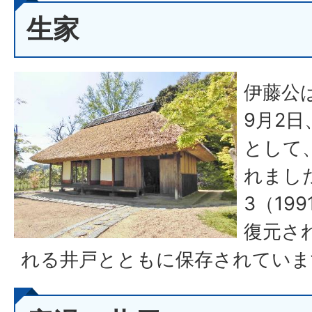
生家
伊藤公は
9月2
として
れまし
3（19
復元さ
れる井戸とともに保存されていま