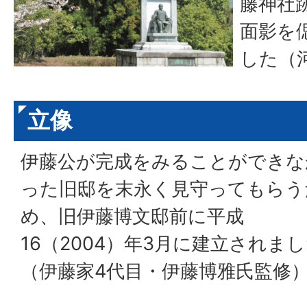
藤神社
面影を
した（
立像
伊藤公が完成をみることができな
った旧邸を末永く見守ってもらう
め、旧伊藤博文邸前に平成
16（2004）年3月に建立されま
（伊藤家4代目・伊藤博雅氏監修