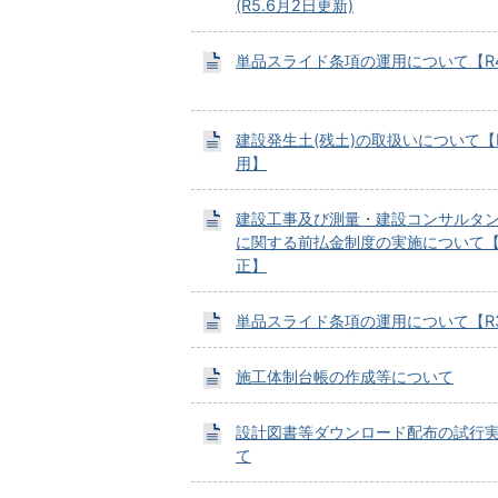
(R5.6月2日更新)
単品スライド条項の運用について【R4
建設発生土(残土)の取扱いについて【R3
用】
建設工事及び測量・建設コンサルタ
に関する前払金制度の実施について【R3
正】
単品スライド条項の運用について【R3
施工体制台帳の作成等について
設計図書等ダウンロード配布の試行
て