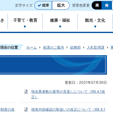
文字サイズ
背景色変更
続き
子育て・教育
健康・福祉
観光・文化
現在の位置
ホーム
各課のご案内
総務部
入札監理課
更新日：2021年07月30日
指名業者数の基準の見直しについて（R8.4.1改
正）
格制度の改
積算内容確認の取扱いの改正について（R8.4.1