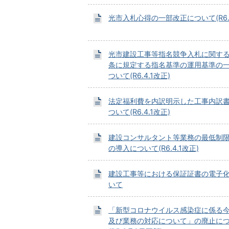
光市入札心得の一部改正について(R6.4
光市建設工事等指名競争入札に関する
条に規定する指名基準の運用基準の
ついて(R6.4.1改正)
法定福利費を内訳明示した工事内訳
ついて(R6.4.1改正)
建設コンサルタント等業務の最低制
の導入について(R6.4.1改正)
建設工事等における保証証書の電子
いて
「新型コロナウイルス感染症に係る
及び業務の対応について」の廃止に