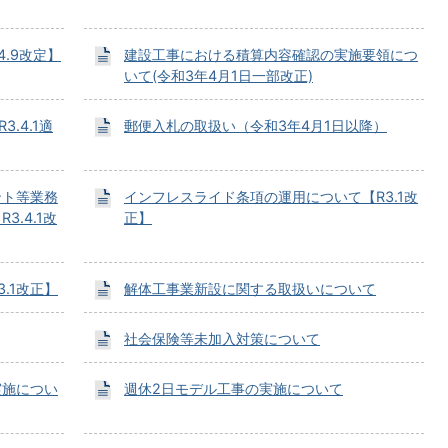
.9改定】
建設工事における積算内容確認の実施要領につ
いて(令和3年4月1日一部改正)
.4.1適
郵便入札の取扱い（令和3年4月1日以降）
ント等業務
インフレスライド条項の運用について【R3.1改
.4.1改
正】
.1改正】
解体工事業新設に関する取扱いについて
社会保険等未加入対策について
実施につい
週休2日モデル工事の実施について