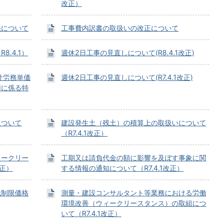
改正）
法について
工事費内訳書の取扱いの改正について
.4.1）
週休2日工事の見直しについて(R8.4.1改正)
計労務単価
週休2日工事の見直しについて(R7.4.1改正)
用に係る特
について
建設発生土（残土）の積算上の取扱いについて
（R7.4.1改正）
ィークリー
工期又は請負代金の額に影響を及ぼす事象に関
改正）
する情報の通知について（R7.4.1改正）
低制限価格
測量・建設コンサルタント等業務における労働
環境改善（ウィークリースタンス）の取組につ
いて（R7.4.1改正）