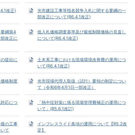
.1改正)
光市建設工事等指名競争入札に関する要綱の一
部改正について(R6.4.1改正)
要綱第4
低入札価格調査基準及び最低制限価格の見直し
一部改正に
について(R6.4.1改正)
書の提出に
土木系工事における現場環境改善費の運用につ
いて(R6.4.1改正)
限価格制度
光市現場代理人取扱（試行）要領の制定につい
て（令和6年4月1日一部改正）
化対応につ
「熱中症対策に係る現場管理費補正の運用につ
いて」(R5.6.1改訂)
今後の工事
インフレスライド条項の運用について【R5.2改
ついて
定】