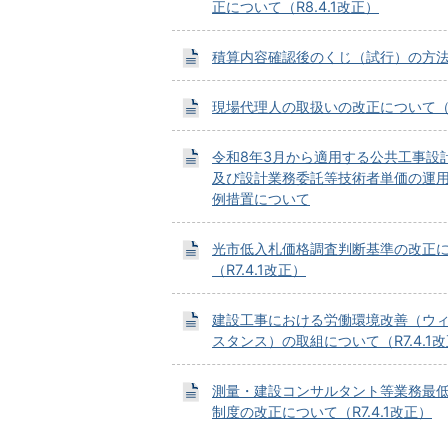
正について（R8.4.1改正）
積算内容確認後のくじ（試行）の方
現場代理人の取扱いの改正について（R8
令和8年3月から適用する公共工事設
及び設計業務委託等技術者単価の運
例措置について
光市低入札価格調査判断基準の改正
（R7.4.1改正）
建設工事における労働環境改善（ウ
スタンス）の取組について（R7.4.1
測量・建設コンサルタント等業務最
制度の改正について（R7.4.1改正）