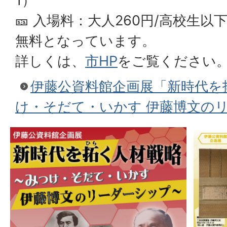
1）
🎫 入場料：大人260円/高校生以
無料となっています。
詳しくは、
市HP
をご覧ください
伊藤公資料館企画展「新時代を
け・そだて・いかす 伊藤博文の