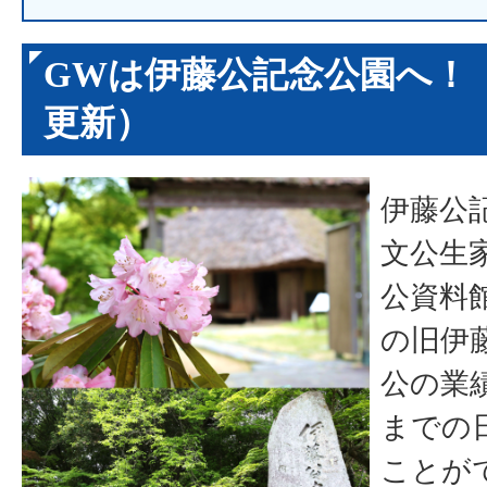
GWは伊藤公記念公園へ！（
更新）
伊藤公
文公生
公資料
の旧伊
公の業
までの
ことが