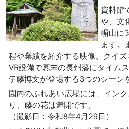
資料館
や、文
嵋山に
ます。
程や業績を紹介する映像、クイズ
VR設備で幕末の長州藩にタイム
伊藤博文が登場する3つのシーン
園内のふれあい広場には、インク
り、藤の花は満開です。
（撮影日：令和8年4月29日）