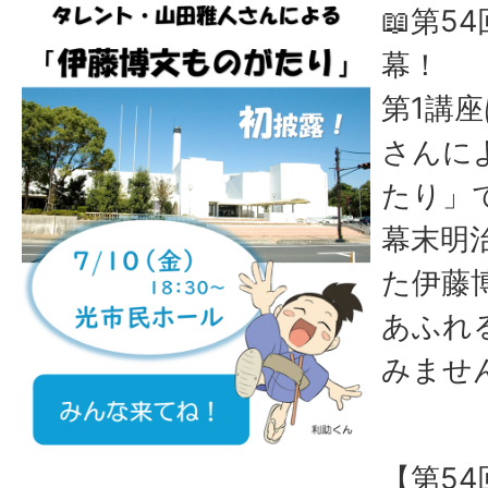
📖第5
幕！
第1講
さんに
たり」
幕末明
た伊藤
あふれ
みませ
【第54