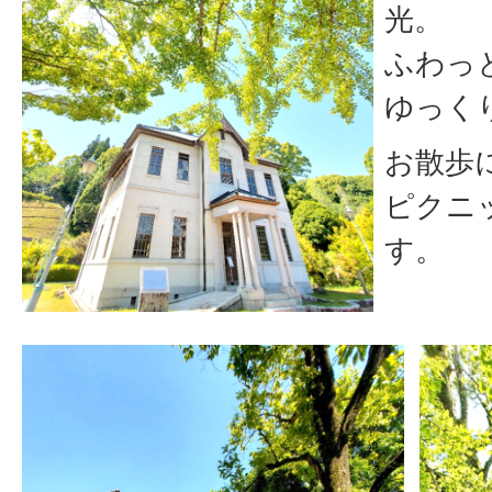
光。
ふわっ
ゆっく
お散歩
ピクニ
す。