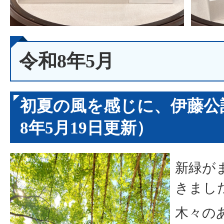
令和8年5月
初夏の風を感じに、伊藤公
8年5月19日更新）
新緑が
きまし
木々の