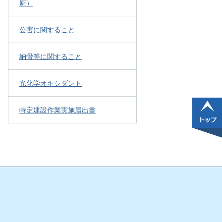
厨）
公害に関すること
納骨等に関すること
光化学オキシダント
特定建設作業実施届出書