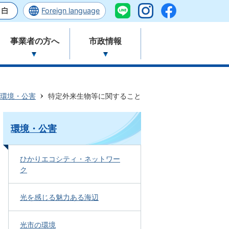
Foreign language
事業者の方へ
市政情報
環境・公害
特定外来生物等に関すること
環境・公害
ひかりエコシティ・ネットワー
ク
光を感じる魅力ある海辺
光市の環境