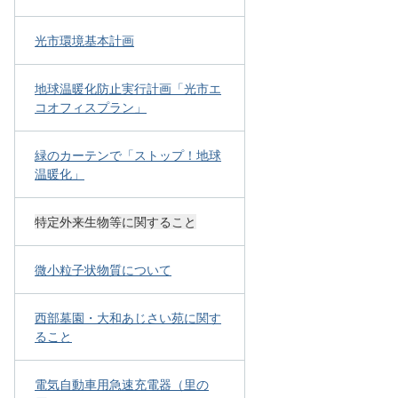
光市環境基本計画
地球温暖化防止実行計画「光市エ
コオフィスプラン」
緑のカーテンで「ストップ！地球
温暖化」
特定外来生物等に関すること
微小粒子状物質について
西部墓園・大和あじさい苑に関す
ること
電気自動車用急速充電器（里の