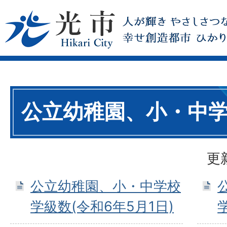
公立幼稚園、小・中
更
公立幼稚園、小・中学校
学級数(令和6年5月1日)