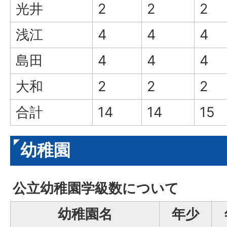
光井
2
2
2
浅江
4
4
4
島田
4
4
4
大和
2
2
2
合計
14
14
15
幼稚園
公立幼稚園学級数について
幼稚園名
年少