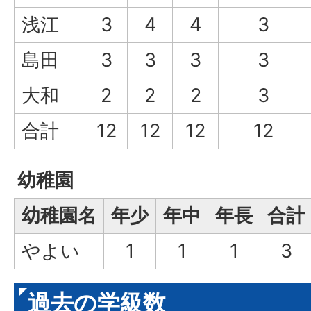
浅江
3
4
4
3
島田
3
3
3
3
大和
2
2
2
3
合計
12
12
12
12
幼稚園
幼稚園名
年少
年中
年長
合計
やよい
1
1
1
3
過去の学級数