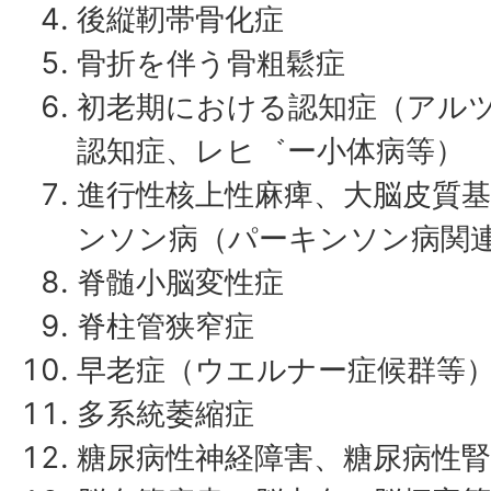
後縦靭帯骨化症
骨折を伴う骨粗鬆症
初老期における認知症（アル
認知症、レヒ゛ー小体病等）
進行性核上性麻痺、大脳皮質
ンソン病（パーキンソン病関
脊髄小脳変性症
脊柱管狭窄症
早老症（ウエルナー症候群等
多系統萎縮症
糖尿病性神経障害、糖尿病性