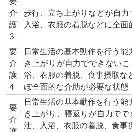
要
介
歩行、立ち上がりなどが自力
護
入浴、衣服の着脱などに全面
3
要
日常生活の基本動作を行う能
介
き上がりが自力でできないこ
護
浴、衣服の着脱、食事摂取な
4
ぼ全面的な介助が必要な状態
日常生活の基本動作を行う能
要
き上がり、寝返りが自力でで
介
泄、入浴、衣服の着脱、食事
護