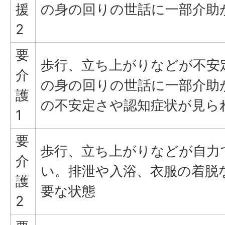
援
の身の回りの世話に一部介助
2
要
歩行、立ち上がりなどが不安
介
の身の回りの世話に一部介助
護
の不安定さや認知症状が見ら
1
要
歩行、立ち上がりなどが自力
介
い。排泄や入浴、衣服の着脱
護
要な状態
2