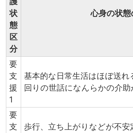
護
状
心身の状態
態
区
分
要
支
基本的な日常生活はほぼ送れ
援
回りの世話になんらかの介助
1
要
支
歩行、立ち上がりなどが不安