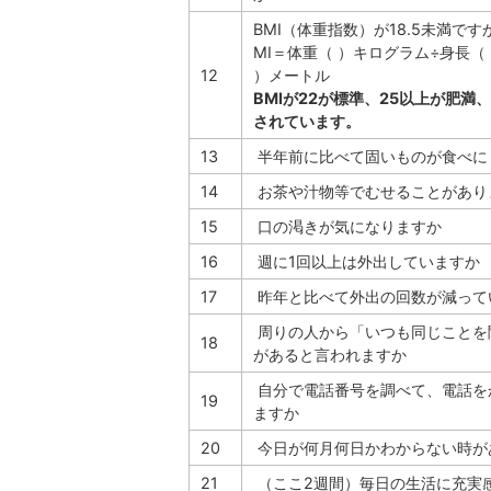
BMI（体重指数）が18.5未満ですか
MI＝体重（ ）キログラム÷身長（
12
）メートル
BMIが22が標準、25以上が肥満、
されています。
13
半年前に比べて固いものが食べに
14
お茶や汁物等でむせることがあり
15
口の渇きが気になりますか
16
週に1回以上は外出していますか
17
昨年と比べて外出の回数が減って
周りの人から「いつも同じことを
18
があると言われますか
自分で電話番号を調べて、電話を
19
ますか
20
今日が何月何日かわからない時が
21
（ここ2週間）毎日の生活に充実