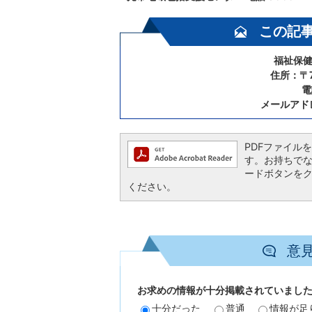
この記
福祉保健
住所：〒7
電
メールアド
PDFファイルを閲
す。お持ちでない方
ードボタンを
ください。
意
お求めの情報が十分掲載されていまし
十分だった
普通
情報が足