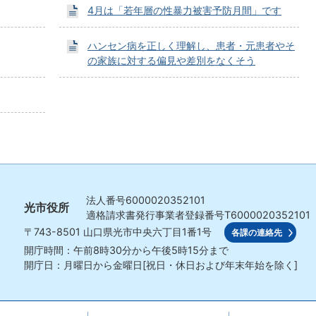
4月は「若年層の性暴力被害予防月間」です
ハンセン病を正しく理解し、患者・元患者やそ
の家族に対する偏見や差別をなくそう
法人番号
6000020352101
光市役所
適格請求書発行事業者登録番号
T6000020352101
〒743-8501
山口県光市中央六丁目1番1号
各課の連絡先
開庁時間：午前8時30分から午後5時15分まで
開庁日：月曜日から金曜日[祝日・休日および年末年始を除く]