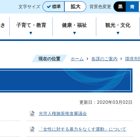
文字サイズ
背景色変更
続き
子育て・教育
健康・福祉
観光・文化
現在の位置
ホーム
各課のご案内
環境市
更新日：2020年03月02日
光市人権施策推進審議会
「女性に対する暴力をなくす運動」について