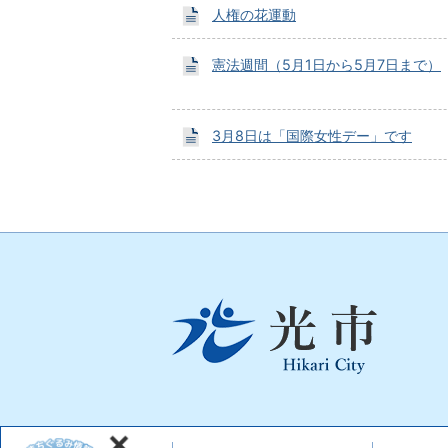
人権の花運動
憲法週間（5月1日から5月7日まで）
3月8日は「国際女性デー」です
光
市
Hikari
City