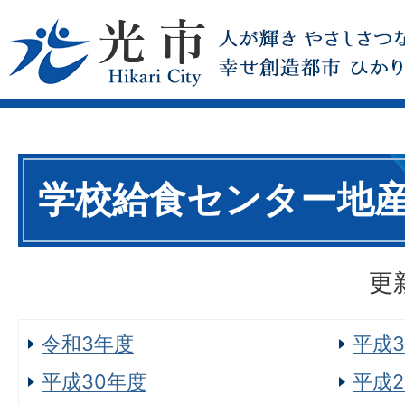
学校給食センター地
更
令和3年度
平成3
平成30年度
平成2