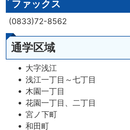
ファックス
(0833)72-8562
通学区域
大字浅江
浅江一丁目～七丁目
木園一丁目
花園一丁目、二丁目
宮ノ下町
和田町