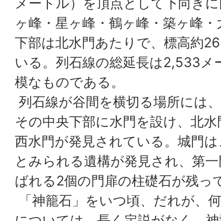
メートル）を頂点として下向きに
ヶ峰・星ヶ峰・鶴ヶ峰・築ヶ峰・
下部は北水門あたりで、標高約2
いる。列石線の総延長は2,533
模なものである。
列石線が谷間を横切る場所には、
その中央下部に水門を設け、北水
西水門が発見されている。城門は
とみられる遺構が発見され、第一
ばれる2個の門扉の柱礎石が残っ
「神籠石」をいつ頃、だれが、何
については、長く定説がなく、神