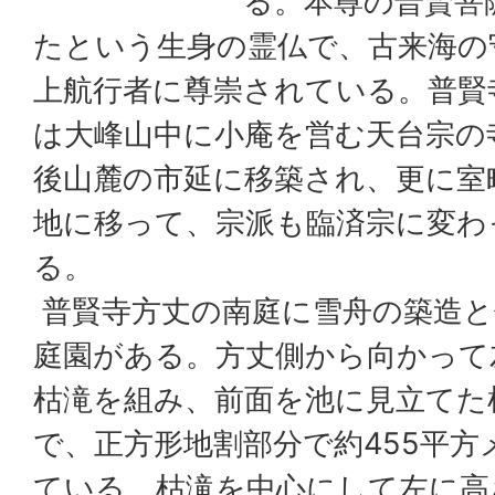
る。本尊の普賢菩
たという生身の霊仏で、古来海の
上航行者に尊崇されている。普賢
は大峰山中に小庵を営む天台宗の
後山麓の市延に移築され、更に室
地に移って、宗派も臨済宗に変わ
る。
普賢寺方丈の南庭に雪舟の築造と
庭園がある。方丈側から向かって
枯滝を組み、前面を池に見立てた
で、正方形地割部分で約455平
ている。枯滝を中心にして左に高