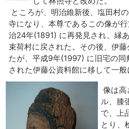
して林照寺と改めた。
ところが、明治維新後、塩田村の
寺になり、本尊であるこの像が行
治24年(1891) に再発見され、縁
束荷村に戻された。その後、伊藤
たが、平成9年(1997) に旧宅
された伊藤公資料館に移して一般
像は高さ
ル、膝張
で、上
とり、