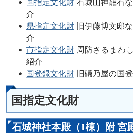
国指定文化財
石城山神籠石な
介
県指定文化財
旧伊藤博文邸な
介
市指定文化財
周防さるまわし
紹介
国登録文化財
旧礒乃屋の国登
国指定文化財
石城神社本殿（1棟）附 宮殿(