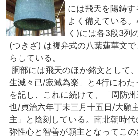
には飛天を陽鋳す
よく備えている。
く)には各3段3列
(つきざ) は複弁式の八葉蓮華文
らしている。
胴部には飛天のほか銘文として、
生滅々已/寂滅為楽」と4行にわ
を記し、これに続けて、「周防州
也/貞治六年丁未三月十五日/大願主
主」と陰刻している。南北朝時代の貞
弥性心と智善が願主となってこの