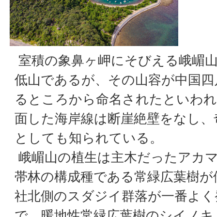
室積の象鼻ヶ岬にそびえる峨嵋山
低山であるが、その山容が中国四
るところから命名されたといわれ
面した海岸線は断崖絶壁をなし、
としても知られている。
峨嵋山の植生は主木だったアカマ
帯林の構成種である常緑広葉樹が
社北側のスダジイ群落が一番よく
で、暖地性常緑広葉樹のシイノキ