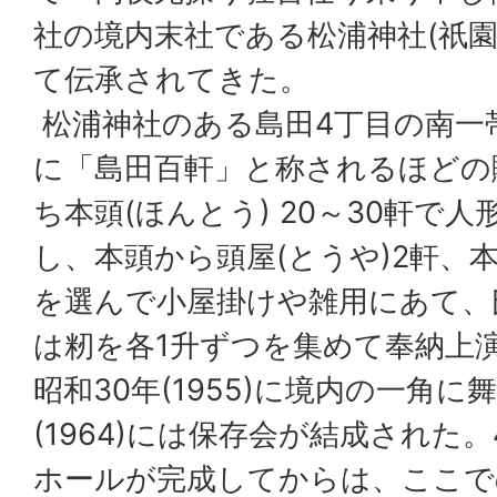
社の境内末社である松浦神社(祇園
て伝承されてきた。
松浦神社のある島田4丁目の南一
に「島田百軒」と称されるほどの
ち本頭(ほんとう) 20～30軒で
し、本頭から頭屋(とうや)2軒、
を選んで小屋掛けや雑用にあて、
は籾を各1升ずつを集めて奉納上
昭和30年(1955)に境内の一角に
(1964)には保存会が結成された。4
ホールが完成してからは、ここで