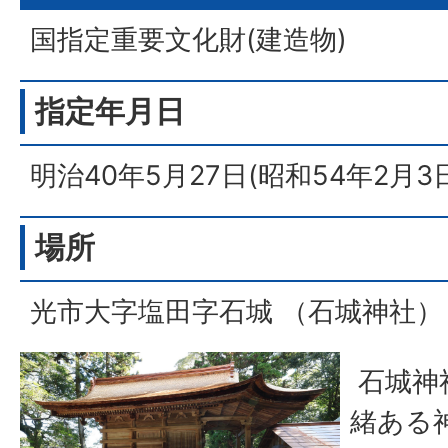
国指定重要文化財(建造物)
指定年月日
明治40年5月27日(昭和54年2月3
場所
光市大字塩田字石城 （石城神社）
石城神
緒ある