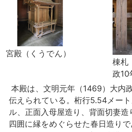
宮殿（くうでん）
棟札
政1
本殿は、文明元年（1469）大内
伝えられている。桁行5.54メート
ル、正面入母屋造り、背面切妻造
四囲に縁をめぐらせた春日造りで