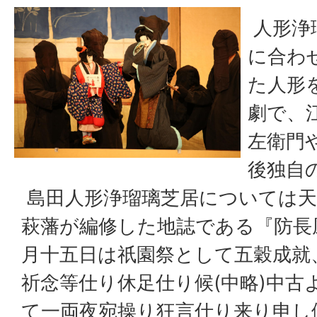
人形浄
に合わ
た人形
劇で、
左衛門
後独自
島田人形浄瑠璃芝居については天保年
萩藩が編修した地誌である『防長
月十五日は祇園祭として五穀成就
祈念等仕り休足仕り候(中略)中古
て一両夜宛操り狂言仕り来り申し