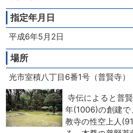
指定年月日
平成6年5月2日
場所
光市室積八丁目6番1号（普賢寺）
寺伝によると普賢
年(1006)の創
教寺の性空上人(91