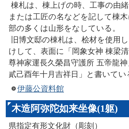
棟札は、棟上げの時、工事の由緒
または工匠の名などを記して棟木
部の多くは山形をなしている。
旧博文邸の棟札は、桧材を使用し
けして、表面に「岡象女神 棟梁清
尊神家運長久榮昌守護所 五帝龍
貳己酉年十月吉祥日」と書いてい
伊藤公資料館
木造阿弥陀如来坐像(1躯)
県指定有形文化財（彫刻）