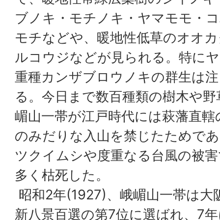
ブノキ・モチノキ・ヤマモモ・コ
モチなどや、暖地性低草のオオカ
ルコウジなどが見られる。特にヤ
重種カンザブロウノキの群生は注
る。今日まで数百種類の樹木や野
嵋山一帯が江戸時代には萩藩直轄
のみだりな入山を禁じたためであ
ツクイムシや度重なる台風の被害
多く枯死した。
昭和2年(1927)、峨嵋山一帯は
新八景百選の第7位に選ばれ、7