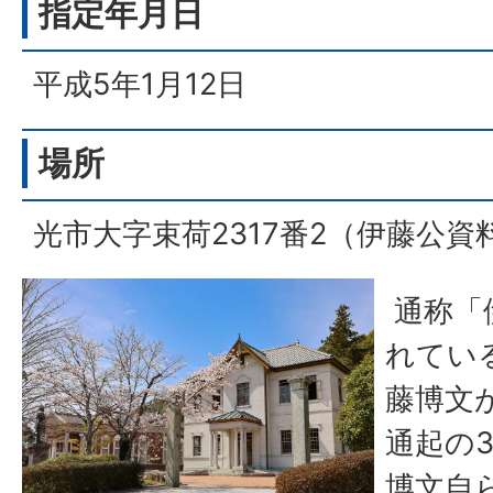
指定年月日
平成5年1月12日
場所
光市大字束荷2317番2（伊藤公資
通称「
れてい
藤博文
通起の
博文自