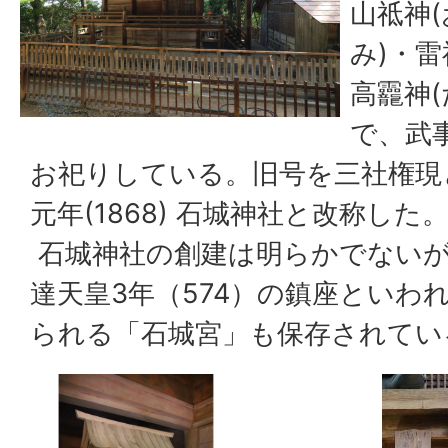
山祗神
み)・雷
高龗神
で、武
お祀りしている。旧号を三社権現
元年(1868) 石城神社と改称した
石城神社の創建は明らかでないが
達天皇3年（574）の鎮座といわ
られる「石城宮」も保存されてい