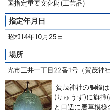
国指定重要文化財(工芸品)
指定年月日
昭和14年10月25日
場所
光市三井一丁目22番1号（賀茂神
賀茂神社の銅鐘は
(りゅうず)に旗挿
と口辺に唐草模様