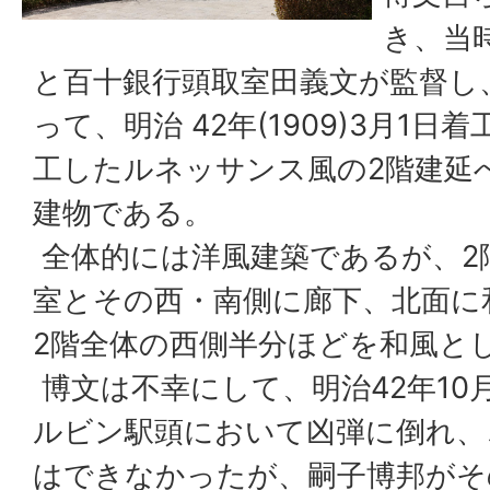
き、当
と百十銀行頭取室田義文が監督し
って、明治 42年(1909)3月1日
工したルネッサンス風の2階建延べ
建物である。
全体的には洋風建築であるが、2
室とその西・南側に廊下、北面に
2階全体の西側半分ほどを和風と
博文は不幸にして、明治42年10
ルビン駅頭において凶弾に倒れ、
はできなかったが、嗣子博邦がそ