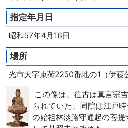
指定年月日
昭和57年4月16日
場所
光市大字束荷2250番地の1（伊藤
この像は、往古は真言宗吉
られていた。同院は江戸時
の始祖林淡路守通起の菩提