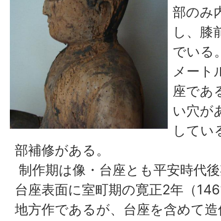
部のみ内
し、膝
でいる
メート
座であ
い穴が
してい
部補修がある。
制作期は像・台座とも平安時代後
台座表面に室町期の寛正2年（14
地方作であるが、台座を含めて造