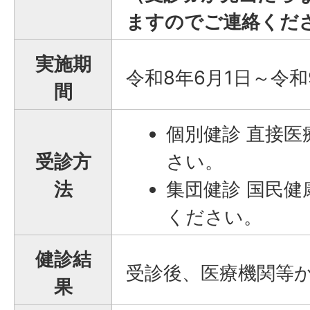
ますのでご連絡くだ
実施期
令和8年6月1日～令和
間
個別健診 直接
受診方
さい。
法
集団健診 国民
ください。
健診結
受診後、医療機関等
果