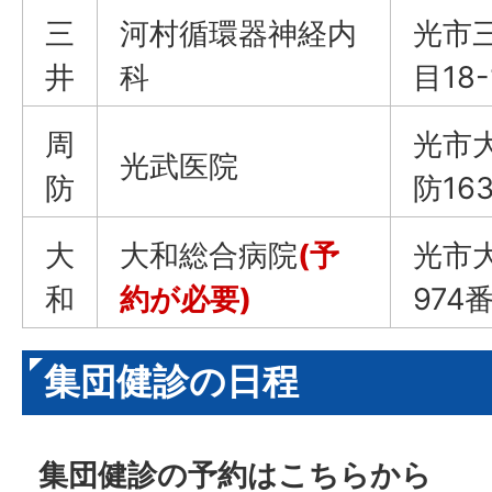
三
河村循環器神経内
光市
井
科
目18-
周
光市
光武医院
防
防163
大
大和総合病院
(予
光市
和
約が必要)
974
集団健診の日程
集団健診の予約はこちらから