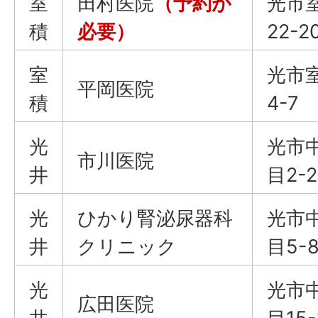
室
田村医院
（予約が
光市
積
必要）
22-2
室
光市
平岡医院
積
4-7
光
光市
市川医院
井
目2-2
光
ひかり腎泌尿器科
光市
井
クリニック
目5-
光
光市
広田医院