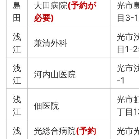
島
大田病院
(予約が
光市
田
必要)
目3-1
浅
光市
兼清外科
江
目1-2
浅
光市浅
河内山医院
江
-1
浅
光市
佃医院
江
丁目1
浅
光総合病院
(予約
光市光