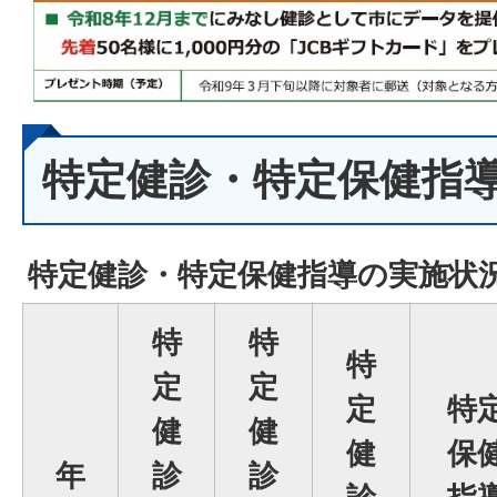
特定健診・特定保健指
特定健診・特定保健指導の実施状
特
特
特
定
定
定
特
健
健
健
保
年
診
診