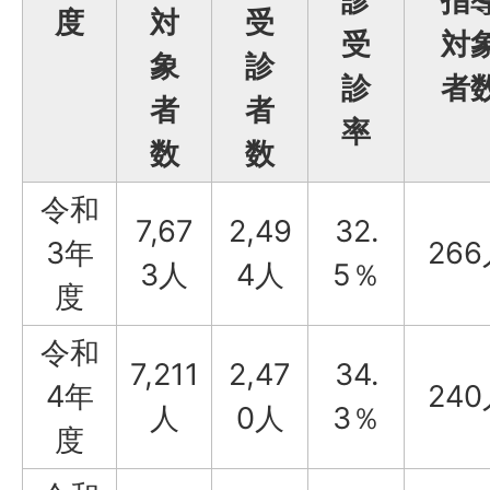
診
指
度
対
受
受
対
象
診
診
者
者
者
率
数
数
令和
7,67
2,49
32.
3年
26
3人
4人
5％
度
令和
7,211
2,47
34.
4年
24
人
0人
3％
度