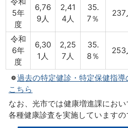
令和
6,76
2,41
35.
5年
23
9人
4人
7％
度
令和
6,30
2,25
35.
6年
25
1人
7人
8％
度
過去の特定健診・特定保健指導
こちら
なお、光市では健康増進課におい
各種健康診査を実施していますの