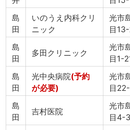
井
目15-
島
いのうえ内科クリ
光市
田
ニック
目13-
島
光市
多田クリニック
田
目1-2
島
光中央病院
(予約
光市
田
が必要)
目22-
島
光市
吉村医院
田
目4-