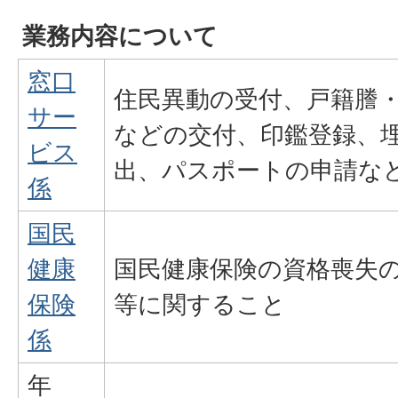
業務内容について
窓口
住民異動の受付、戸籍謄
サー
などの交付、印鑑登録、
ビス
出、パスポートの申請な
係
国民
健康
国民健康保険の資格喪失
保険
等に関すること
係
年