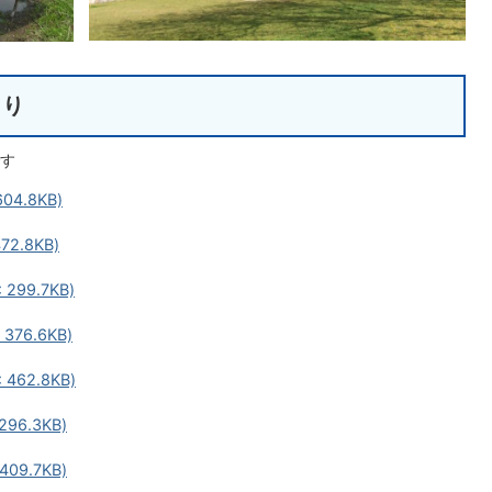
より
す
4.8KB)
2.8KB)
99.7KB)
76.6KB)
462.8KB)
96.3KB)
09.7KB)