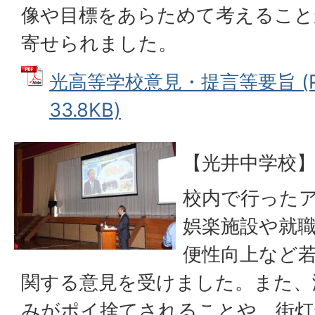
像や目標をあらためて考えること
寄せられました。
光高等学校意見・提言等要旨 (P
33.8KB)
【光井中学校】
校内で行った
娯楽施設や就
便性向上など
関する意見を受けました。また、
みがポイ捨てされることや、街灯