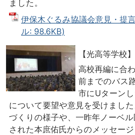
ました。
伊保木ぐるみ協議会意見・提言等
ル: 98.6KB)
【光高等学校】
高校再編に合
前までのバス
市にUターン
について要望や意見を受けました
づくりの様子や、一昨年ノーベル
された本庶佑氏からのメッセージ