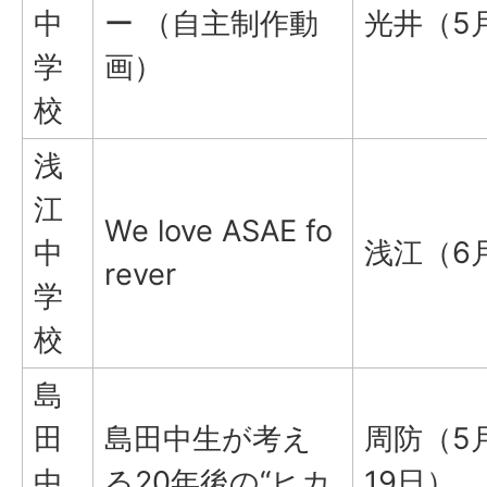
中
ー （自主制作動
光井（5
学
画）
校
浅
江
We love ASAE fo
中
浅江（6
rever
学
校
島
田
島田中生が考え
周防（5
中
る20年後の“ヒカ
19日）