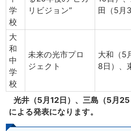
学
リビジョン”
田（5月
校
大
和
未来の光市プロ
大和（5
中
ジェクト
8日）、
学
校
光井（5月12日）、三島（5月2
による発表になります。