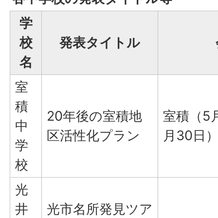
学
校
発表タイトル
名
室
積
20年後の室積地
室積（5
中
区活性化プラン
月30日
学
校
光
井
光市名所発見ツア