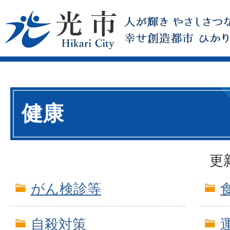
健康
更
がん検診等
自殺対策