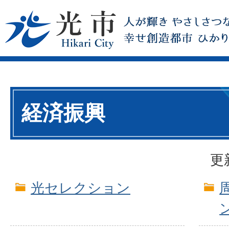
経済振興
更
光セレクション