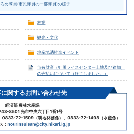
ろめ隊員(市民隊員の一部隊員)の様子
林業
観光・文化
地産地消推進イベント
市有財産（虹川ライスセンター土地及び建物）
の売払いについて（終了しました。）
事に関するお問い合わせ先
経済部 農林水産課
43-8501 光市中央六丁目1番1号
0833-72-1509（耕地林務係）、0833-72-1498（水産係）
ス：
nourinsuisan@city.hikari.lg.jp