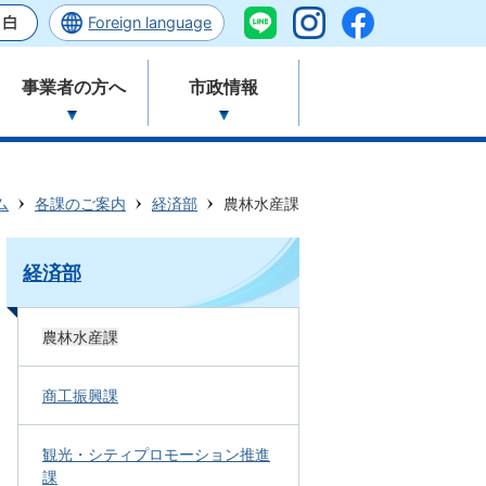
Foreign language
事業者の方へ
市政情報
ム
各課のご案内
経済部
農林水産課
経済部
農林水産課
商工振興課
観光・シティプロモーション推進
課