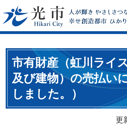
市有財産（虹川ライ
及び建物）の売払い
しました。）
更