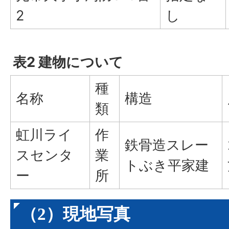
2
し
表2 建物について
種
名称
構造
類
虹川ライ
作
鉄骨造スレー
スセンタ
業
トぶき平家建
ー
所
（2）現地写真