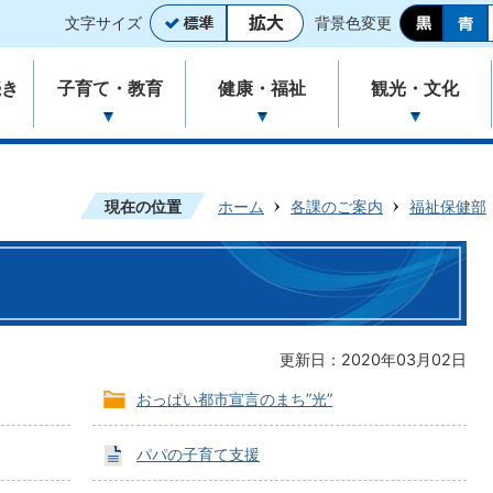
文字サイズ
背景色変更
続き
子育て・教育
健康・福祉
観光・文化
現在の位置
ホーム
各課のご案内
福祉保健部
更新日：2020年03月02日
おっぱい都市宣言のまち”光”
パパの子育て支援