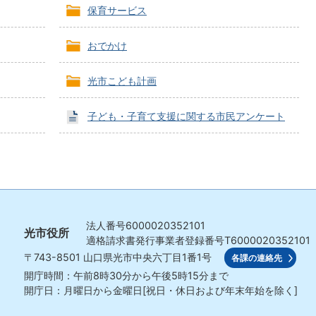
保育サービス
おでかけ
光市こども計画
子ども・子育て支援に関する市民アンケート
法人番号
6000020352101
光市役所
適格請求書発行事業者登録番号
T6000020352101
〒743-8501
山口県光市中央六丁目1番1号
各課の連絡先
開庁時間：午前8時30分から午後5時15分まで
開庁日：月曜日から金曜日[祝日・休日および年末年始を除く]