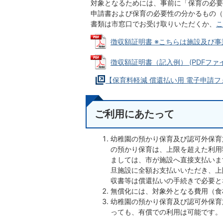
対象となるためには、事前に「保育の必要
申請書および保育の必要性の分かるもの（
書類は市窓口でお受け取りいただくか、
こ
徴収額証明書 ※こちらは施設及び事業所
徴収額証明書（記入例） (PDFファイル:
【保育料軽減 償還払い用 電子申請
ご利用にあたって
幼稚園の預かり保育及び認可外保育
の預かり保育は、上限を超えた利用
ましては、市が施設へ直接支払いま
旦施設に全額お支払いいただき、上
収書等は償還払いの手続きで必要と
無償化には、対象外となる費用（食
幼稚園の預かり保育及び認可外保育
っても、有償での利用は可能です。