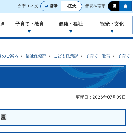
文字サイズ
背景色変更
続き
子育て・教育
健康・福祉
観光・文化
課のご案内
福祉保健部
こども政策課
子育て・教育
子育て
更新日：2026年07月09日
も園