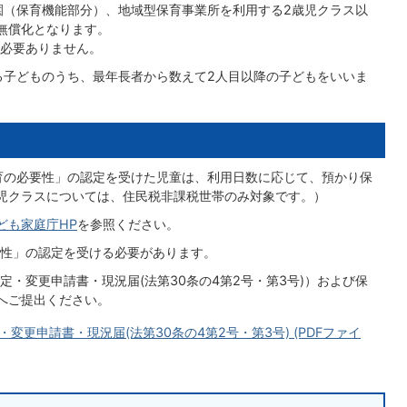
園（保育機能部分）、地域型保育事業所を利用する2歳児クラス以
無償化となります。
必要ありません。
る子どものうち、最年長者から数えて2人目以降の子どもをいいま
育の必要性」の認定を受けた児童は、利用日数に応じて、預かり保
児クラスについては、住民税非課税世帯のみ対象です。）
ども家庭庁HP
を参照ください。
性」の認定を受ける必要があります。
・変更申請書・現況届(法第30条の4第2号・第3号)）および保
へご提出ください。
更申請書・現況届(法第30条の4第2号・第3号) (PDFファイ