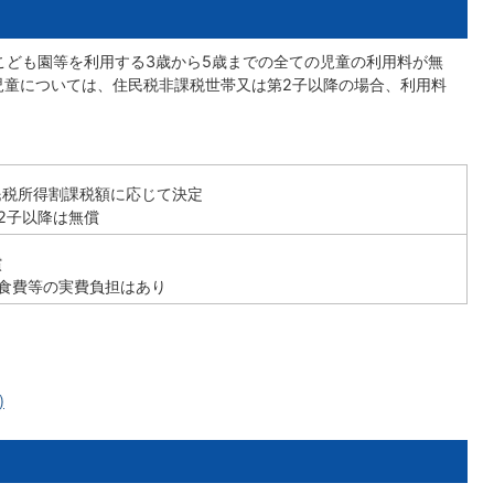
こども園等を利用する3歳から5歳までの全ての児童の利用料が無
児童については、住民税非課税世帯又は第2子以降の場合、利用料
民税所得割課税額に応じて決定
2子以降は無償
償
給食費等の実費負担はあり
)