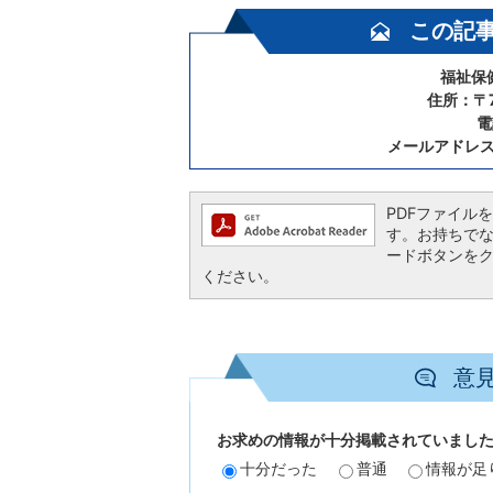
この記
福祉保
住所：〒7
電
メールアドレ
PDFファイルを閲
す。お持ちでない方
ードボタンを
ください。
意
お求めの情報が十分掲載されていまし
十分だった
普通
情報が足