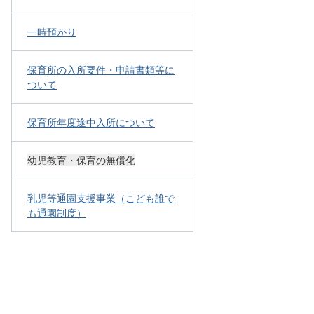
一時預かり
保育所の入所要件・申請書類等に
ついて
保育所年度途中入所について
幼児教育・保育の無償化
乳児等通園支援事業（こども誰で
も通園制度）