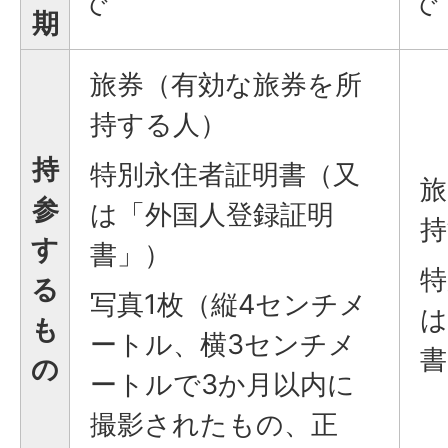
で
で
期
旅券（有効な旅券を所
持する人）
持
特別永住者証明書（又
旅
参
は「外国人登録証明
持
す
書」）
特
る
写真1枚（縦4センチメ
は
も
ートル、横3センチメ
書
の
ートルで3か月以内に
撮影されたもの、正