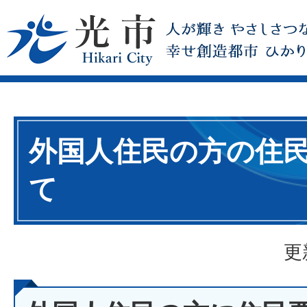
外国人住民の方の住
て
更