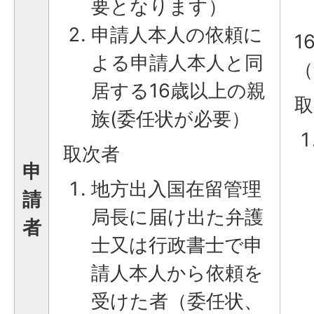
要となります）
申請人本人の依頼に
1
よる申請人本人と同
（
居する16歳以上の親
取
族(委任状が必要）
取次者
申
地方出入国在留管理
請
局長に届け出た弁護
者
士又は行政書士で申
請人本人から依頼を
受けた者（委任状、