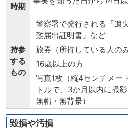
事実を知った日から14日
時期
警察署で発行される「遺
難届出証明書」など
持参
旅券（所持している人の
する
16歳以上の方
もの
写真1枚（縦4センチメー
トルで、3か月以内に撮
無帽・無背景）
毀損や汚損