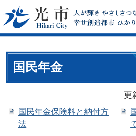
国民年金
更
国民年金保険料と納付方
法