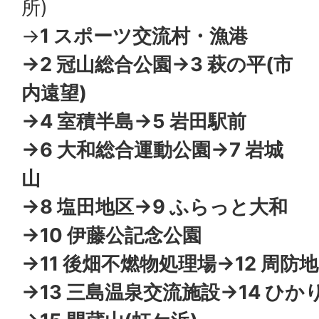
所)
→
1 スポーツ交流村・漁港
→2 冠山総合公園→3 萩の平(市
内遠望)
→4 室積半島→5 岩田駅前
→6 大和総合運動公園→7 岩城
山
→8 塩田地区→9 ふらっと大和
→10 伊藤公記念公園
→11 後畑不燃物処理場→12 周防
→13 三島温泉交流施設→14 ひ