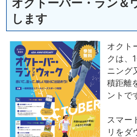
オクトーバー・ラン＆
します
オクト
クは、
ニング
積距離
ントで
スマー
リをダ