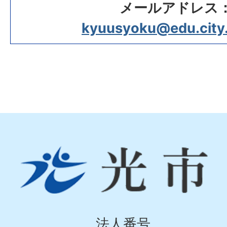
メールアドレス
kyuusyoku@edu.city.h
光
市
Hikari
City
法人番号