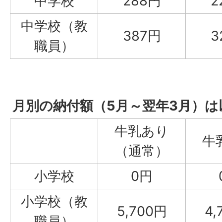
中学校
288円
2
中学校（教
387円
3
職員）
月別の納付額（5月～翌年3月）
牛乳あり
牛
（通常）
小学校
0円
小学校（教
5,700円
4,
職員）