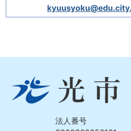
kyuusyoku@edu.city.h
光
市
Hikari
City
法人番号