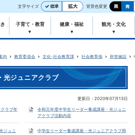
文字サイズ
背景色変更
続き
子育て・教育
健康・福祉
観光・文化
案内
教育委員会
文化･社会教育課
社会教育係
所管施設
・光ジュニアクラブ
更新日：2020年07月13日
アクラブ年
令和元年度中学生リーダー養成講座・光ジュニ
アクラブ活動内容
光ジュニ
中学生リーダー養成講座・光ジュニアクラブ用