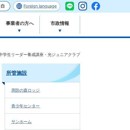
Foreign language
事業者の方へ
市政情報
中学生リーダー養成講座・光ジュニアクラブ
所管施設
周防の森ロッジ
青少年センター
サンホーム