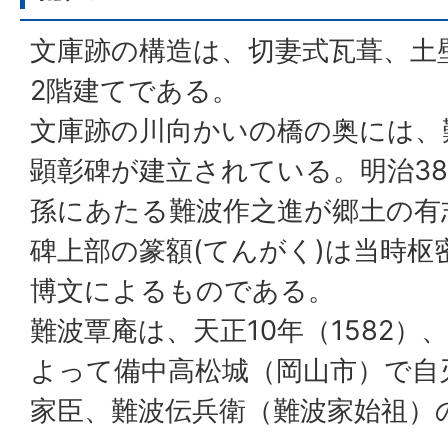
文庫跡の構造は、切妻式瓦葺、土
2階建てである。
文庫跡の川向かいの橋の奥には、
顕彰碑が建立されている。明治38
孫にあたる難波作之進が郷土の有
碑上部の篆額(てんがく)は当時枢
博文によるものである。
難波覃庵は、天正10年（1582
よって備中高松城（岡山市）で自
家臣、難波伝兵衛（難波家始祖）