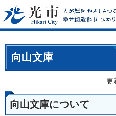
向山文庫
更
向山文庫について