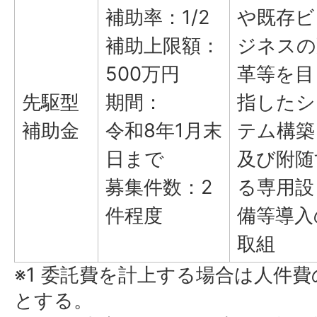
補助率：1/2
や既存ビ
補助上限額：
ジネスの
500万円
革等を目
先駆型
期間：
指したシ
補助金
令和8年1月末
テム構築
日まで
及び附随
募集件数：2
る専用設
件程度
備等導入
取組
※1 委託費を計上する場合は人件
とする。