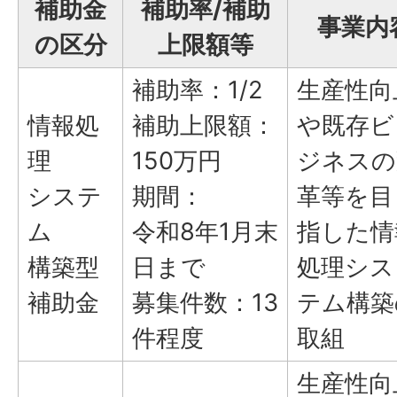
補助金
補助率/補助
事業内
の区分
上限額等
補助率：1/2
生産性向
情報処
補助上限額：
や既存ビ
理
150万円
ジネスの
システ
期間：
革等を目
ム
令和8年1月末
指した情
構築型
日まで
処理シス
補助金
募集件数：13
テム構築
件程度
取組
生産性向