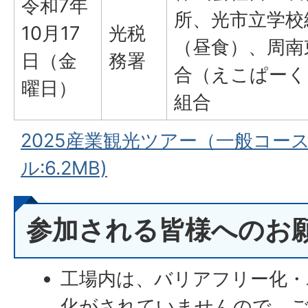
令和7年
所、光市立学校
10月17
光税
（昼食）、周南
日（金
務署
合（えこぱーく
曜日）
組合
2025産業観光ツアー（一般コース
ル:6.2MB)
参加される皆様へのお
工場内は、バリアフリー化・
化がされていませんので、