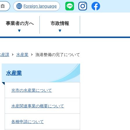
Foreign language
事業者の方へ
市政情報
水産課
水産業
漁港整備の完了について
水産業
光市の水産業について
水産関連事業の概要について
各種申請について