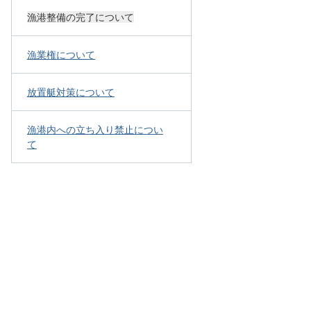
漁港整備の完了について
漁業権について
放置艇対策について
漁港内への立ち入り禁止につい
て