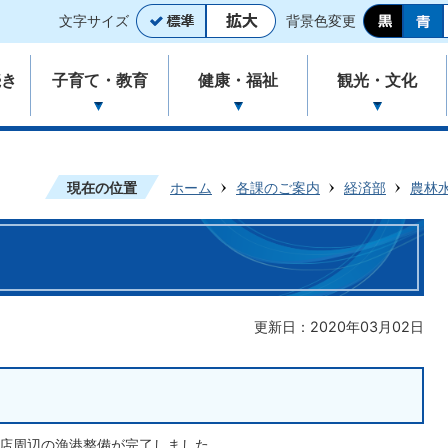
文字サイズ
背景色変更
続き
子育て・教育
健康・福祉
観光・文化
現在の位置
ホーム
各課のご案内
経済部
農林
更新日：2020年03月02日
支店周辺の漁港整備が完了しました。