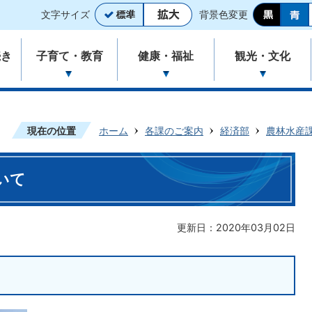
文字サイズ
背景色変更
続き
子育て・教育
健康・福祉
観光・文化
現在の位置
ホーム
各課のご案内
経済部
農林水産
いて
更新日：2020年03月02日