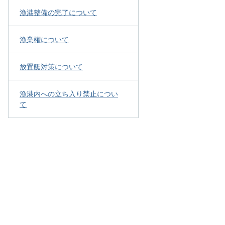
漁港整備の完了について
漁業権について
放置艇対策について
漁港内への立ち入り禁止につい
て