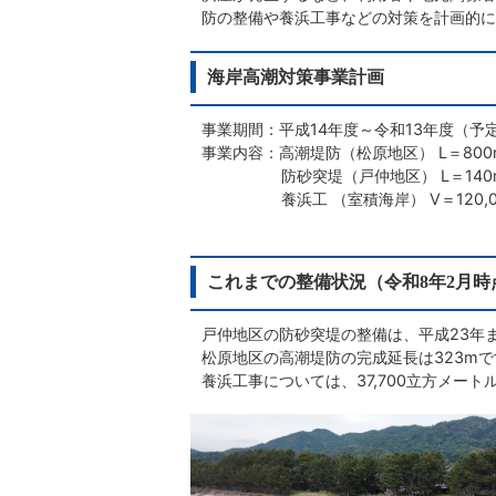
防の整備や養浜工事などの対策を計画的に
海岸高潮対策事業計画
事業期間：平成14年度～令和13年度（予
事業内容：高潮堤防（松原地区） L＝800
防砂突堤（戸仲地区） L＝140
養浜工 （室積海岸） V＝120,0
これまでの整備状況（令和8年2月時
戸仲地区の防砂突堤の整備は、平成23年
松原地区の高潮堤防の完成延長は323mで
養浜工事については、37,700立方メー