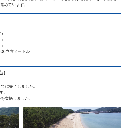
進めています。
定）
m
m
00立方メートル
点）
までに完了しました。
す。
トルを実施しました。