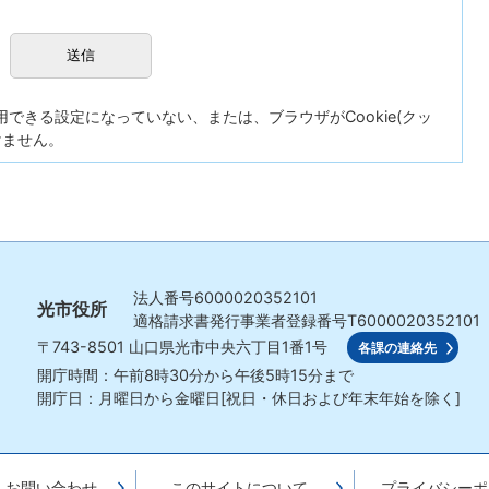
が使用できる設定になっていない、または、ブラウザがCookie(クッ
けません。
法人番号
6000020352101
光市役所
適格請求書発行事業者登録番号
T6000020352101
〒743-8501
山口県光市中央六丁目1番1号
各課の連絡先
開庁時間：午前8時30分から午後5時15分まで
開庁日：月曜日から金曜日[祝日・休日および年末年始を除く]
・お問い合わせ
このサイトについて
プライバシーポ