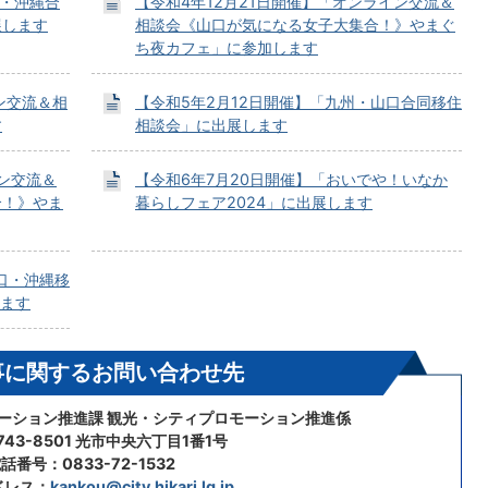
口・沖縄合
【令和4年12月21日開催】「オンライン交流＆
展します
相談会《山口が気になる女子大集合！》やまぐ
ち夜カフェ」に参加します
ン交流＆相
【令和5年2月12日開催】「九州・山口合同移住
す
相談会」に出展します
ン交流＆
【令和6年7月20日開催】「おいでや！いなか
合！》やま
暮らしフェア2024」に出展します
口・沖縄移
します
事に関するお問い合わせ先
モーション推進課 観光・シティプロモーション推進係
43-8501 光市中央六丁目1番1号
話番号：0833-72-1532
ドレス：
kankou@city.hikari.lg.jp