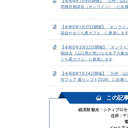
【令和4年1月8日開催】「九州・山
同移住相談会（オンライン）」に出
【令和5年1月31日開催】「オンライ
談会やまぐち夜カフェ」に参加しま
【令和5年3月22日開催】「オンライ
相談会《山口県が気になる女子大集
ぐち夜カフェ」に参加します
【令和8年1月24日開催】「九州・山
住フェア 暮らシゴト2026」に出展
この記
経済部 観光・シティプロ
住所：〒7
電
メールア