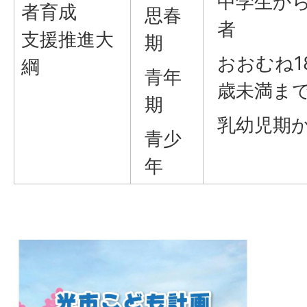
中学生から
者育成
思春
者
支援推進大
期
おおむね1
綱
青年
歳未満ま
期
乳幼児期
青少
年