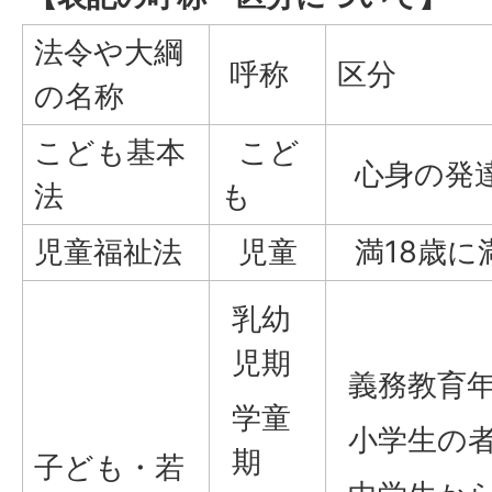
法令や大綱
呼称
区分
の名称
こども基本
こど
心身の発
法
も
児童福祉法
児童
満18歳に
乳幼
児期
義務教育
学童
小学生の
期
子ども・若