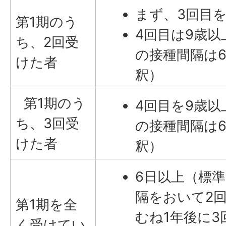
まず、3回目
第1期のう
4回目は9歳以
ち、2回受
の接種間隔は
けた者
釈）
第1期のう
4回目を9歳以
ち、3回受
の接種間隔は
けた者
釈）
6日以上（標準
隔をおいて2
第1期を全
むね1年後に3
く受けてい